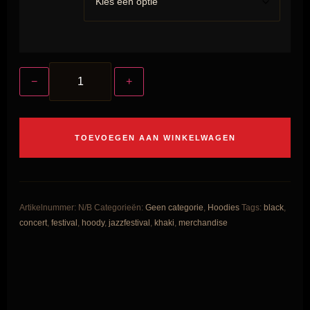
−
+
TOEVOEGEN AAN WINKELWAGEN
Artikelnummer:
N/B
Categorieën:
Geen categorie
,
Hoodies
Tags:
black
,
concert
,
festival
,
hoody
,
jazzfestival
,
khaki
,
merchandise