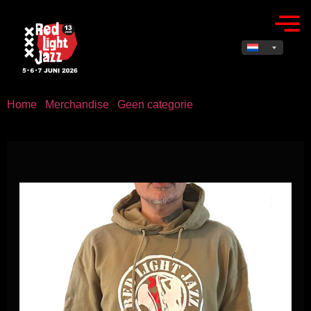
Home
/
Merchandise
/
Geen categorie
/ Hoody Khaki – Red
Light Jazz Logo Print