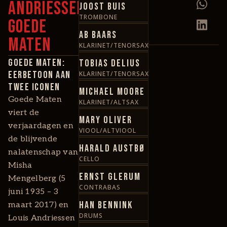
Andriessen:
Joost Buis
TROMBONE
Goede
Ab Baars
Maten
KLARINET/TENORSAX
Goede Maten:
Tobias Delius
eerbetoon aan
KLARINET/TENORSAX
twee iconen
Michael Moore
Goede Maten
KLARINET/ALTSAX
viert de
Mary Oliver
verjaardagen en
VIOOL/ALTVIOOL
de blijvende
Harald Austbø
nalatenschap van
CELLO
Misha
Ernst Glerum
Mengelberg (5
CONTRABAS
juni 1935 – 3
Han Bennink
maart 2017) en
DRUMS
Louis Andriessen