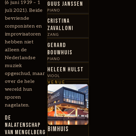
(6 juni 1939 – 1
Guus Janssen
juli 2021). Beide
PIANO
bevriende
Cristina
componisten en
Zavalloni
improvisatoren
ZANG
hebben niet
Gerard
alleen de
Bouwhuis
Nederlandse
PIANO
muziek
Heleen Hulst
opgeschud, maar
VIOOL
over de hele
VENUE
wereld hun
sporen
nagelaten.
De
nalatenschap
BIMHUIS
van Mengelberg